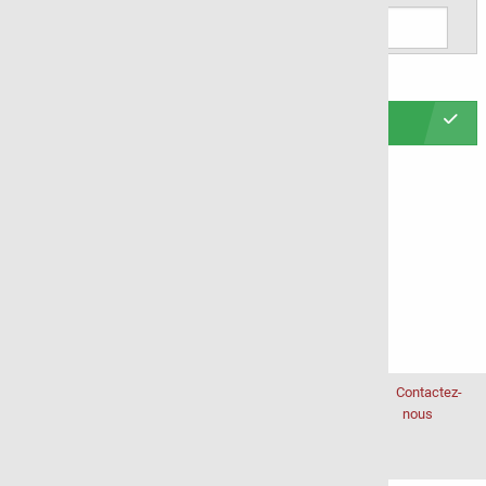
Envoyer
Contactez-
Geeftlist 0.51.1-
nous
dc655e68
Powered by
Free Software
Source
Code
Issues