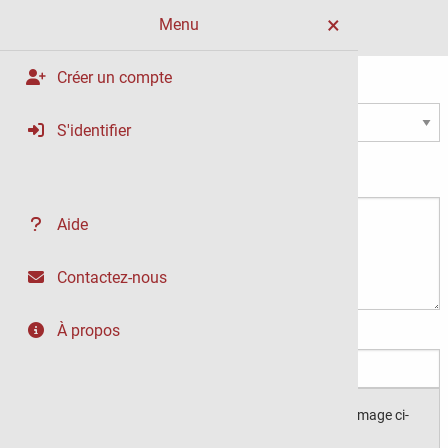
Menu
Formulaire de contact
Créer un compte
Objet
S'identifier
Message
Aide
Contactez-nous
À propos
Votre adresse email
Vérification de sécurité :
Veuillez saisir le texte de l'image ci-
dessous